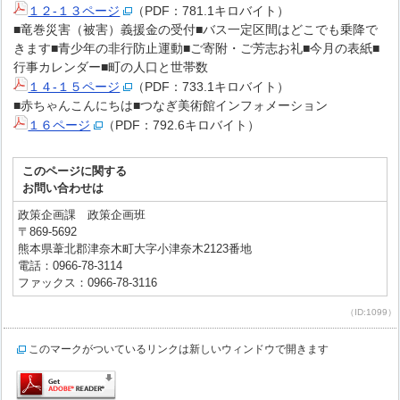
１２-１３ページ
（PDF：781.1キロバイト）
■竜巻災害（被害）義援金の受付■バス一定区間はどこでも乗降で
きます■青少年の非行防止運動■ご寄附・ご芳志お礼■今月の表紙■
行事カレンダー■町の人口と世帯数
１４-１５ページ
（PDF：733.1キロバイト）
■赤ちゃんこんにちは■つなぎ美術館インフォメーション
１６ページ
（PDF：792.6キロバイト）
このページに関する
お問い合わせは
政策企画課 政策企画班
〒869-5692
熊本県葦北郡津奈木町大字小津奈木2123番地
電話：0966-78-3114
ファックス：0966-78-3116
（ID:1099）
このマークがついているリンクは新しいウィンドウで開きます