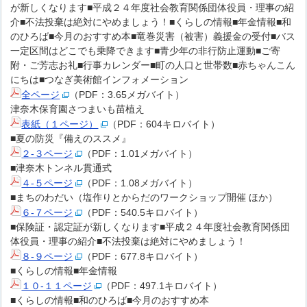
が新しくなります■平成２４年度社会教育関係団体役員・理事の紹
介■不法投棄は絶対にやめましょう！■くらしの情報■年金情報■和
のひろば■今月のおすすめ本■竜巻災害（被害）義援金の受付■バス
一定区間はどこでも乗降できます■青少年の非行防止運動■ご寄
附・ご芳志お礼■行事カレンダー■町の人口と世帯数■赤ちゃんこん
にちは■つなぎ美術館インフォメーション
全ページ
（PDF：3.65メガバイト）
津奈木保育園さつまいも苗植え
表紙（１ページ）
（PDF：604キロバイト）
■夏の防災『備えのススメ』
２-３ページ
（PDF：1.01メガバイト）
■津奈木トンネル貫通式
４-５ページ
（PDF：1.08メガバイト）
■まちのわだい（塩作りとからだのワークショップ開催 ほか）
６-７ページ
（PDF：540.5キロバイト）
■保険証・認定証が新しくなります■平成２４年度社会教育関係団
体役員・理事の紹介■不法投棄は絶対にやめましょう！
８-９ページ
（PDF：677.8キロバイト）
■くらしの情報■年金情報
１０-１１ページ
（PDF：497.1キロバイト）
■くらしの情報■和のひろば■今月のおすすめ本