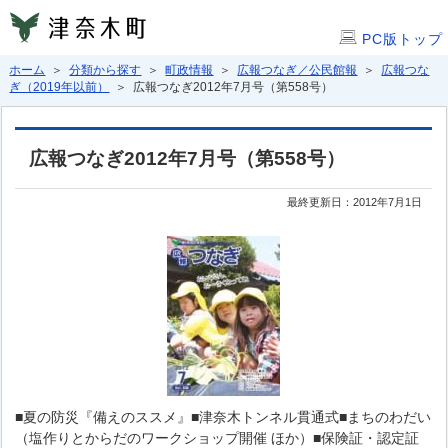
PC版トップ
ホーム
＞
分類から探す
＞
町政情報
＞
広報つなぎ／公民館報
＞
広報つな
ぎ（2019年以前）
＞ 広報つなぎ2012年7月号（第558号）
広報つなぎ2012年7月号（第558号）
最終更新日：2012年7月1日
■夏の防災『備えのススメ』■津奈木トンネル貫通式■まちのわだい
（塩作りとからだのワークショップ開催 ほか）■保険証・認定証