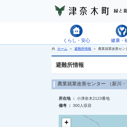
くらし・安心
健康・
ホーム
＞
避難所情報
＞ 農業就業改善セン
避難所情報
農業就業改善センター （新川・
所在地 ：
小津奈木2123番地
備考 ：
300人収容
+