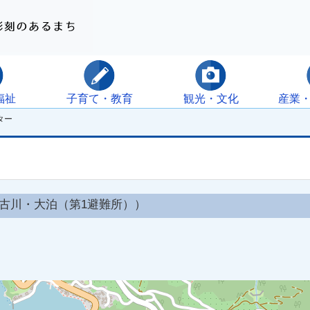
福祉
子育て・教育
観光・文化
産業
ター
古川・大泊（第1避難所））