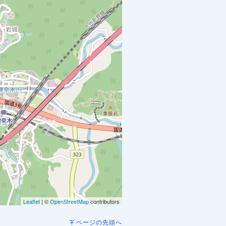
Leaflet
| ©
OpenStreetMap
contributors
ページの先頭へ