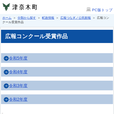
PC版トップ
ホーム
＞
分類から探す
＞
町政情報
＞
広報つなぎ／公民館報
＞ 広報コン
クール受賞作品
広報コンクール受賞作品
令和5年度
令和4年度
令和3年度
令和2年度