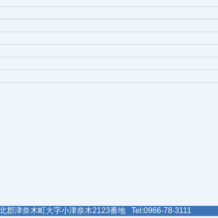
郡津奈木町大字小津奈木2123番地 Tel:0966-78-3111