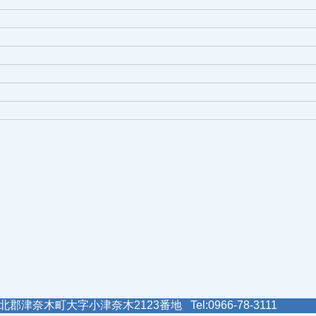
郡津奈木町大字小津奈木2123番地 Tel:0966-78-3111