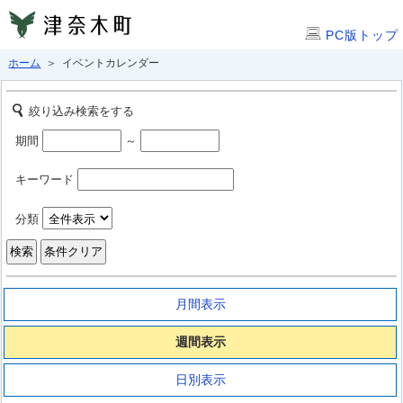
PC版トップ
ホーム
＞ イベントカレンダー
絞り込み検索をする
期間
～
キーワード
分類
月間表示
週間表示
日別表示