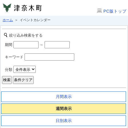
PC版トップ
ホーム
＞ イベントカレンダー
絞り込み検索をする
期間
～
キーワード
分類
月間表示
週間表示
日別表示