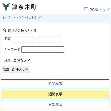
PC版トップ
ホーム
＞ イベントカレンダー
絞り込み検索をする
期間
～
キーワード
分類
月間表示
週間表示
日別表示