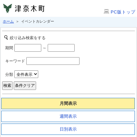
PC版トップ
ホーム
＞ イベントカレンダー
絞り込み検索をする
期間
～
キーワード
分類
月間表示
週間表示
日別表示