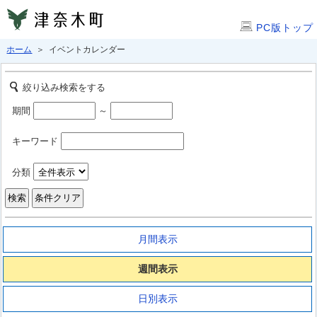
PC版トップ
ホーム
＞ イベントカレンダー
絞り込み検索をする
期間
～
キーワード
分類
月間表示
週間表示
日別表示