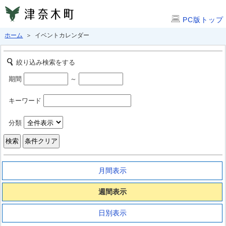
PC版トップ
ホーム
＞ イベントカレンダー
絞り込み検索をする
期間
～
キーワード
分類
月間表示
週間表示
日別表示