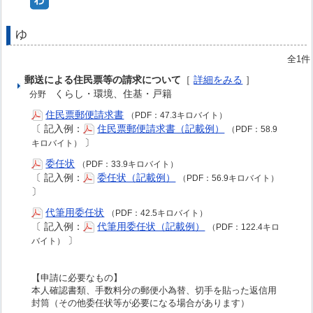
ゆ
全1件
郵送による住民票等の請求について
［
詳細をみる
］
くらし・環境、住基・戸籍
分野
住民票郵便請求書
（PDF：47.3キロバイト）
〔
記入例：
住民票郵便請求書（記載例）
（PDF：58.9
〕
キロバイト）
委任状
（PDF：33.9キロバイト）
〔
記入例：
委任状（記載例）
（PDF：56.9キロバイト）
〕
代筆用委任状
（PDF：42.5キロバイト）
〔
記入例：
代筆用委任状（記載例）
（PDF：122.4キロ
〕
バイト）
【申請に必要なもの】
本人確認書類、手数料分の郵便小為替、切手を貼った返信用
封筒（その他委任状等が必要になる場合があります）