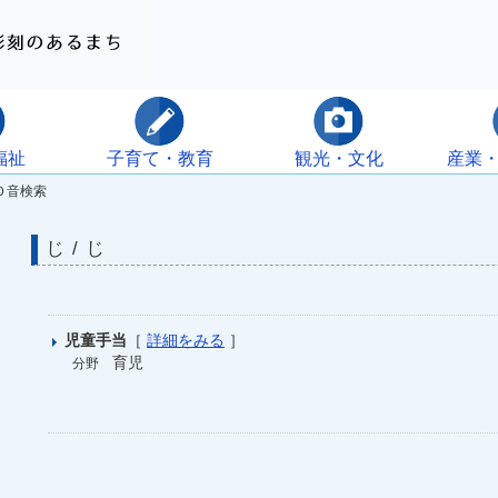
福祉
子育て・教育
観光・文化
産業
０音検索
じ / じ
児童手当
［
詳細をみる
］
育児
分野