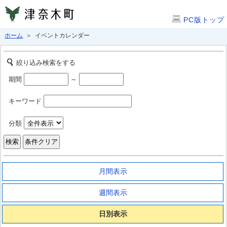
PC版トップ
ホーム
＞ イベントカレンダー
絞り込み検索をする
期間
～
キーワード
分類
月間表示
週間表示
日別表示