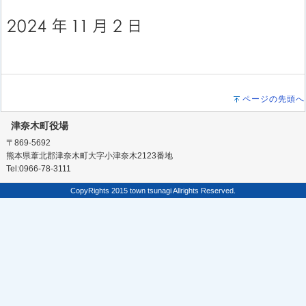
ページの先頭へ
津奈木町役場
〒869-5692
熊本県葦北郡津奈木町大字小津奈木2123番地
Tel:0966-78-3111
CopyRights 2015 town tsunagi Allrights Reserved.