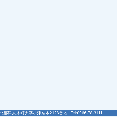
郡津奈木町大字小津奈木2123番地 Tel:0966-78-3111