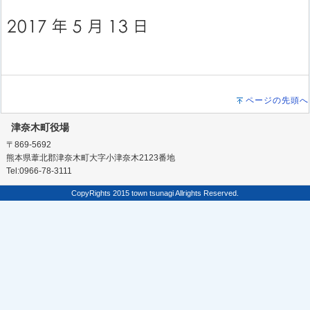
ページの先頭へ
津奈木町役場
〒869-5692
熊本県葦北郡津奈木町大字小津奈木2123番地
Tel:0966-78-3111
CopyRights 2015 town tsunagi Allrights Reserved.