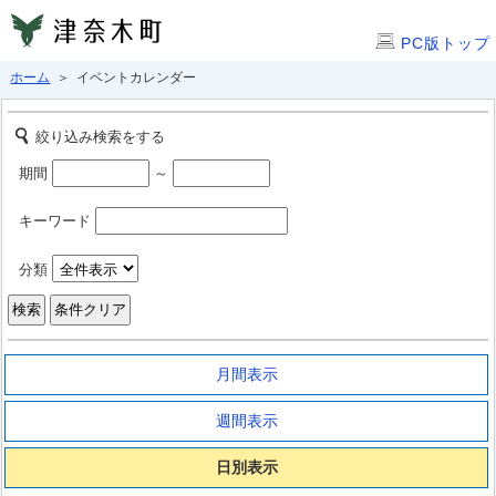
PC版トップ
ホーム
＞ イベントカレンダー
絞り込み検索をする
期間
～
キーワード
分類
月間表示
週間表示
日別表示