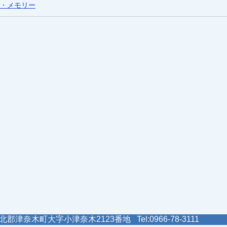
・メモリー
郡津奈木町大字小津奈木2123番地 Tel:0966-78-3111