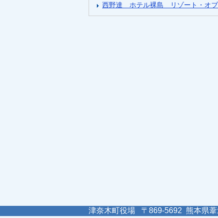
西野達 ホテル裸島 リゾート・オブ
津奈木町役場 〒869-5692 熊本県葦北