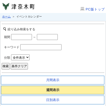
PC版トップ
ホーム
＞ イベントカレンダー
絞り込み検索をする
期間
～
キーワード
分類
月間表示
週間表示
日別表示