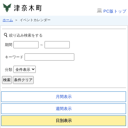
PC版トップ
ホーム
＞ イベントカレンダー
絞り込み検索をする
期間
～
キーワード
分類
月間表示
週間表示
日別表示