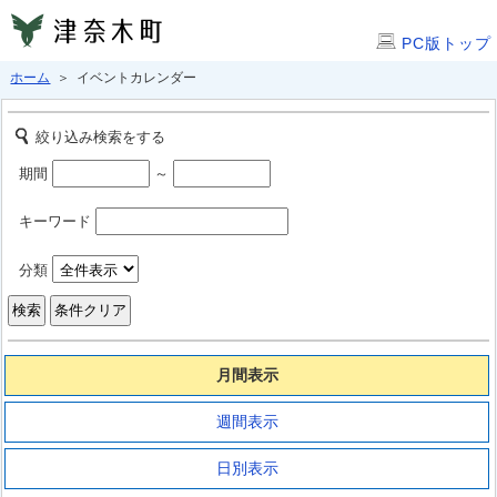
PC版トップ
ホーム
＞ イベントカレンダー
絞り込み検索をする
期間
～
キーワード
分類
月間表示
週間表示
日別表示