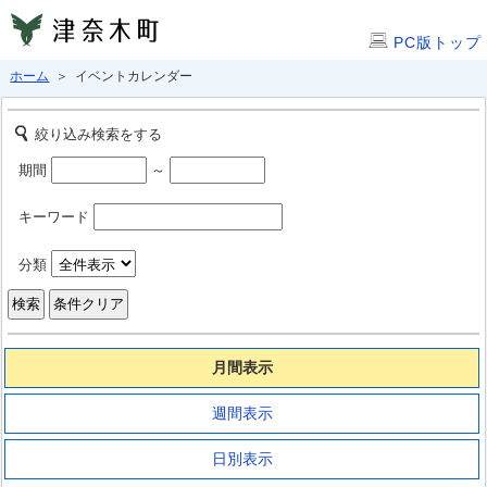
PC版トップ
ホーム
＞ イベントカレンダー
絞り込み検索をする
期間
～
キーワード
分類
月間表示
週間表示
日別表示