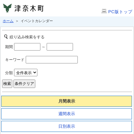
PC版トップ
ホーム
＞ イベントカレンダー
絞り込み検索をする
期間
～
キーワード
分類
月間表示
週間表示
日別表示