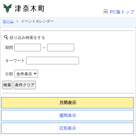
PC版トップ
ホーム
＞ イベントカレンダー
絞り込み検索をする
期間
～
キーワード
分類
月間表示
週間表示
日別表示