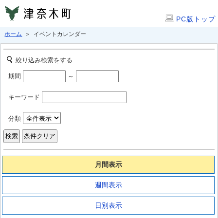
PC版トップ
ホーム
＞ イベントカレンダー
絞り込み検索をする
期間
～
キーワード
分類
月間表示
週間表示
日別表示