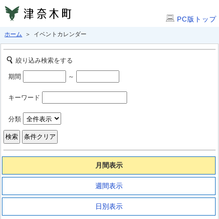
PC版トップ
ホーム
＞ イベントカレンダー
絞り込み検索をする
期間
～
キーワード
分類
月間表示
週間表示
日別表示