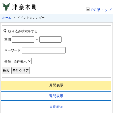
PC版トップ
ホーム
＞ イベントカレンダー
絞り込み検索をする
期間
～
キーワード
分類
月間表示
週間表示
日別表示