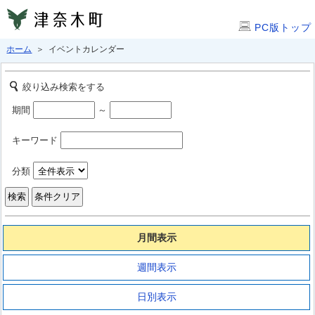
PC版トップ
ホーム
＞ イベントカレンダー
絞り込み検索をする
期間
～
キーワード
分類
月間表示
週間表示
日別表示