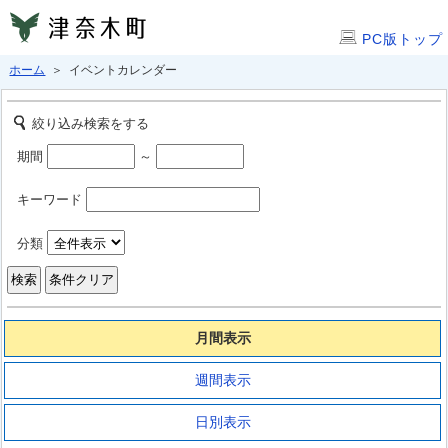
PC版トップ
ホーム
＞ イベントカレンダー
絞り込み検索をする
期間
～
キーワード
分類
月間表示
週間表示
日別表示