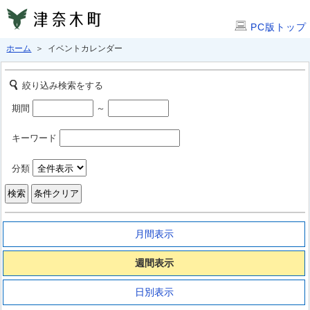
PC版トップ
ホーム
＞ イベントカレンダー
絞り込み検索をする
期間
～
キーワード
分類
月間表示
週間表示
日別表示