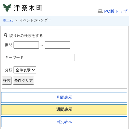
PC版トップ
ホーム
＞ イベントカレンダー
絞り込み検索をする
期間
～
キーワード
分類
月間表示
週間表示
日別表示