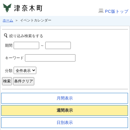
PC版トップ
ホーム
＞ イベントカレンダー
絞り込み検索をする
期間
～
キーワード
分類
月間表示
週間表示
日別表示