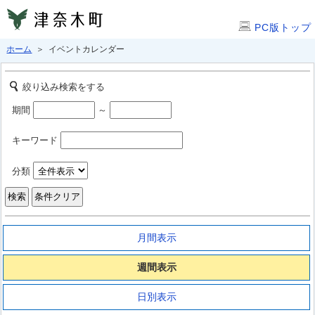
PC版トップ
ホーム
＞ イベントカレンダー
絞り込み検索をする
期間
～
キーワード
分類
月間表示
週間表示
日別表示