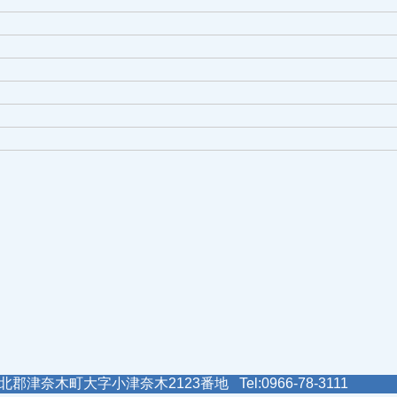
郡津奈木町大字小津奈木2123番地 Tel:0966-78-3111