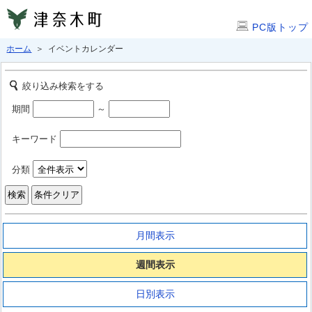
PC版トップ
ホーム
＞ イベントカレンダー
絞り込み検索をする
期間
～
キーワード
分類
月間表示
週間表示
日別表示