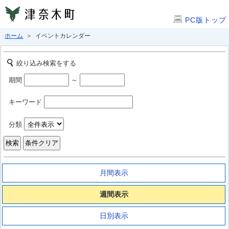
PC版トップ
ホーム
＞ イベントカレンダー
絞り込み検索をする
期間
～
キーワード
分類
月間表示
週間表示
日別表示