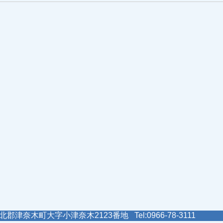
郡津奈木町大字小津奈木2123番地 Tel:0966-78-3111