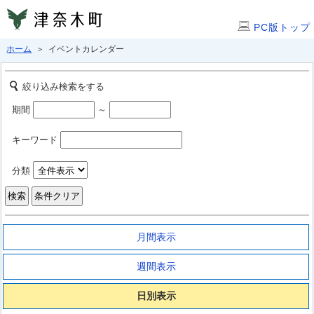
PC版トップ
ホーム
＞ イベントカレンダー
絞り込み検索をする
期間
～
キーワード
分類
月間表示
週間表示
日別表示