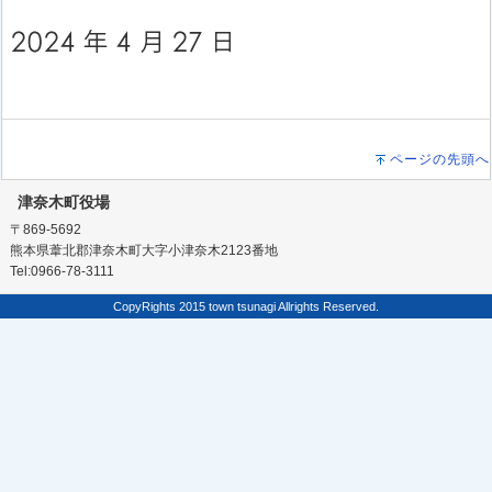
ページの先頭へ
津奈木町役場
〒869-5692
熊本県葦北郡津奈木町大字小津奈木2123番地
Tel:0966-78-3111
CopyRights 2015 town tsunagi Allrights Reserved.