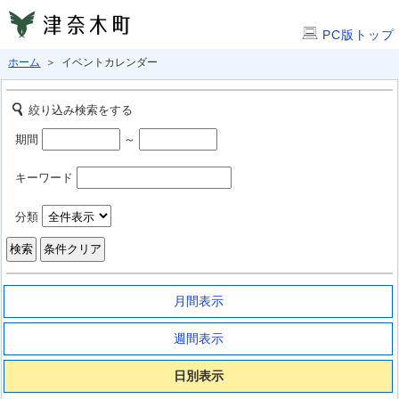
PC版トップ
ホーム
＞ イベントカレンダー
絞り込み検索をする
期間
～
キーワード
分類
月間表示
週間表示
日別表示