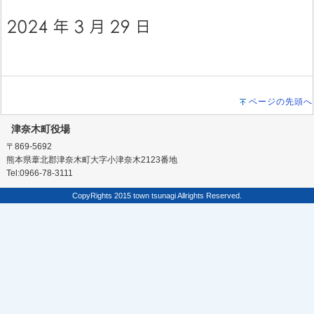
ページの先頭へ
津奈木町役場
〒869-5692
熊本県葦北郡津奈木町大字小津奈木2123番地
Tel:0966-78-3111
CopyRights 2015 town tsunagi Allrights Reserved.