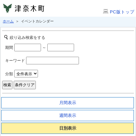
PC版トップ
ホーム
＞ イベントカレンダー
絞り込み検索をする
期間
～
キーワード
分類
月間表示
週間表示
日別表示