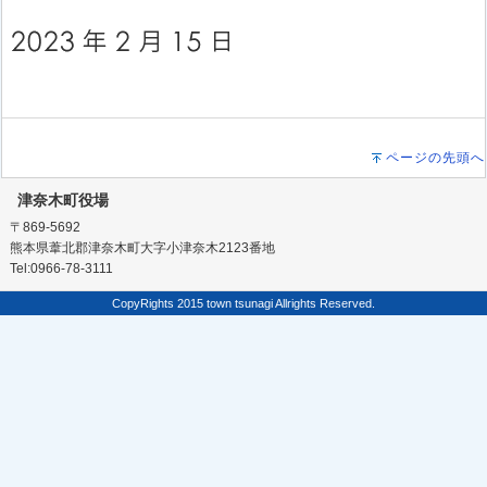
ページの先頭へ
津奈木町役場
〒869-5692
熊本県葦北郡津奈木町大字小津奈木2123番地
Tel:0966-78-3111
CopyRights 2015 town tsunagi Allrights Reserved.