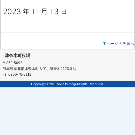
ページの先頭へ
津奈木町役場
〒869-5692
熊本県葦北郡津奈木町大字小津奈木2123番地
Tel:0966-78-3111
CopyRights 2015 town tsunagi Allrights Reserved.