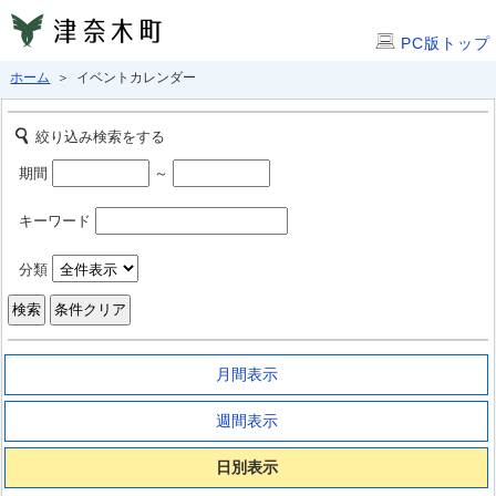
PC版トップ
ホーム
＞ イベントカレンダー
絞り込み検索をする
期間
～
キーワード
分類
月間表示
週間表示
日別表示