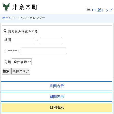
PC版トップ
ホーム
＞ イベントカレンダー
絞り込み検索をする
期間
～
キーワード
分類
月間表示
週間表示
日別表示