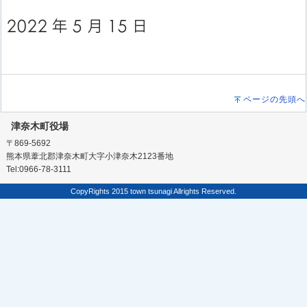
ページの先頭へ
津奈木町役場
〒869-5692
熊本県葦北郡津奈木町大字小津奈木2123番地
Tel:0966-78-3111
CopyRights 2015 town tsunagi Allrights Reserved.