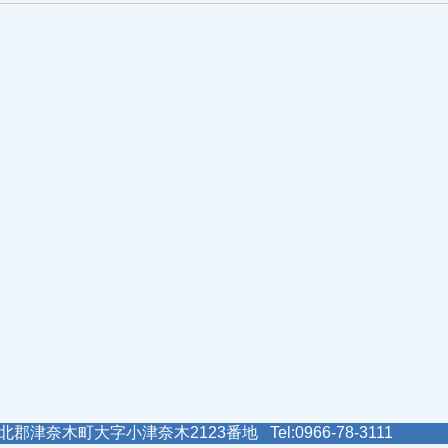
郡津奈木町大字小津奈木2123番地 Tel:0966-78-3111