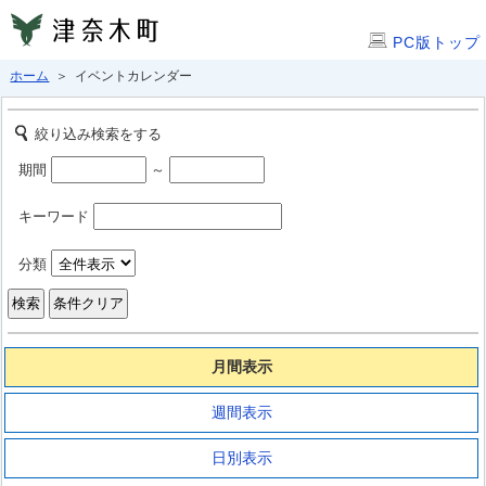
PC版トップ
ホーム
＞ イベントカレンダー
絞り込み検索をする
期間
～
キーワード
分類
月間表示
週間表示
日別表示