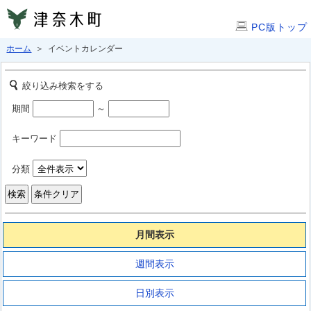
PC版トップ
ホーム
＞ イベントカレンダー
絞り込み検索をする
期間
～
キーワード
分類
月間表示
週間表示
日別表示