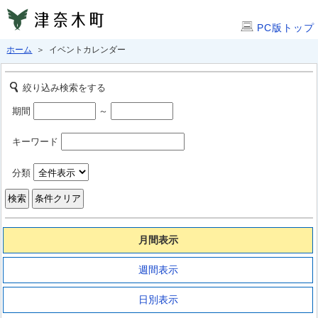
PC版トップ
ホーム
＞ イベントカレンダー
絞り込み検索をする
期間
～
キーワード
分類
月間表示
週間表示
日別表示