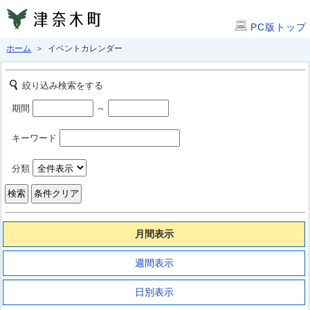
PC版トップ
ホーム
＞ イベントカレンダー
絞り込み検索をする
期間
～
キーワード
分類
月間表示
週間表示
日別表示