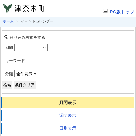
PC版トップ
ホーム
＞ イベントカレンダー
絞り込み検索をする
期間
～
キーワード
分類
月間表示
週間表示
日別表示