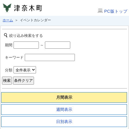
PC版トップ
ホーム
＞ イベントカレンダー
絞り込み検索をする
期間
～
キーワード
分類
月間表示
週間表示
日別表示