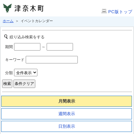
PC版トップ
ホーム
＞ イベントカレンダー
絞り込み検索をする
期間
～
キーワード
分類
月間表示
週間表示
日別表示