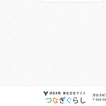
津奈木町
〒869-